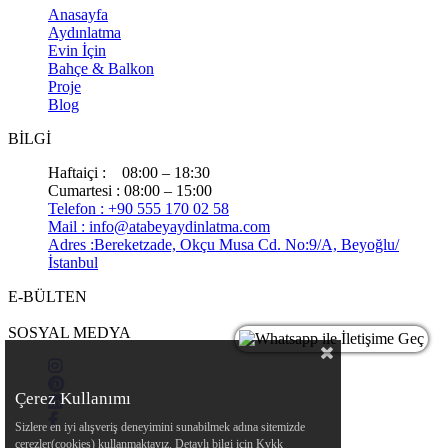
Anasayfa
Aydınlatma
Evin İçin
Bahçe & Balkon
Proje
Blog
BİLGİ
Haftaiçi : 08:00 – 18:30
Cumartesi : 08:00 – 15:00
Telefon : +90 555 170 02 58
Mail :
info@atabeyaydinlatma.com
Adres :Bereketzade, Okçu Musa Cd. No:9/A, Beyoğlu/
İstanbul
E-BÜLTEN
SOSYAL MEDYA
Çerez Kullanımı
Sizlere en iyi alışveriş deneyimini sunabilmek adına sitemizde
çerezler(cookies) kullanmaktayız. Detaylı bilgi için Kvkk