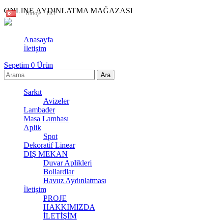
ONLINE AYDINLATMA MAĞAZASI
Türkçe - TRY
Anasayfa
İletişim
Sepetim
0
Ürün
Sarkıt
Avizeler
Lambader
Masa Lambası
Aplik
Spot
Dekoratif Linear
DIŞ MEKAN
Duvar Aplikleri
Bollardlar
Havuz Aydınlatması
İletişim
PROJE
HAKKIMIZDA
İLETİŞİM